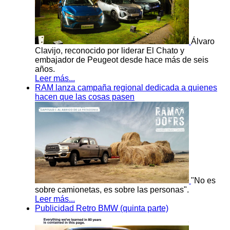
Álvaro
Clavijo, reconocido por liderar El Chato y
embajador de Peugeot desde hace más de seis
años.
Leer más...
RAM lanza campaña regional dedicada a quienes
hacen que las cosas pasen
"No es
sobre camionetas, es sobre las personas".
Leer más...
Publicidad Retro BMW (quinta parte)