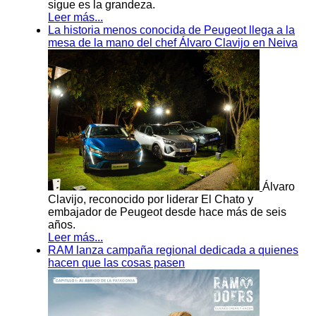
sigue es la grandeza.
Leer más...
La historia menos conocida de Peugeot llega a la
mesa de la mano del chef Álvaro Clavijo en Neiva
Álvaro
Clavijo, reconocido por liderar El Chato y
embajador de Peugeot desde hace más de seis
años.
Leer más...
RAM lanza campaña regional dedicada a quienes
hacen que las cosas pasen