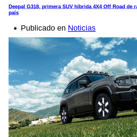
Deepal G318, primera SUV híbrida 4X4 Off Road de r
país
Publicado en
Noticias