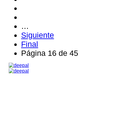
…
Siguiente
Final
Página 16 de 45