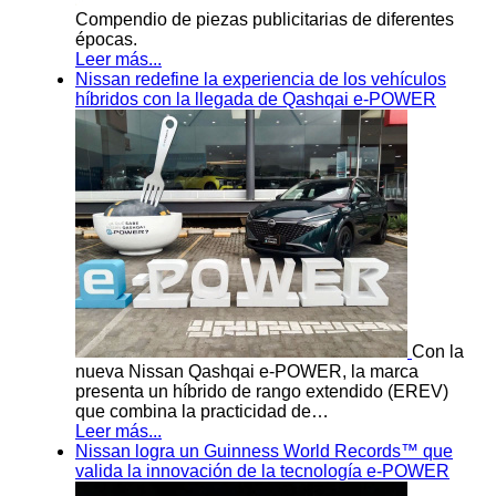
Compendio de piezas publicitarias de diferentes
épocas.
Leer más...
Nissan redefine la experiencia de los vehículos
híbridos con la llegada de Qashqai e-POWER
Con la
nueva Nissan Qashqai e-POWER, la marca
presenta un híbrido de rango extendido (EREV)
que combina la practicidad de…
Leer más...
Nissan logra un Guinness World Records™ que
valida la innovación de la tecnología e-POWER