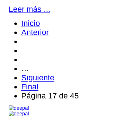
Leer más ...
Inicio
Anterior
…
Siguiente
Final
Página 17 de 45