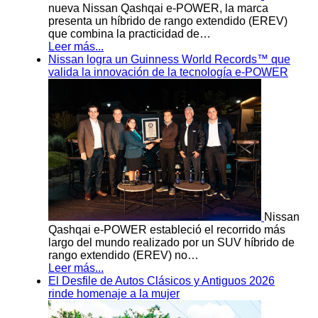
nueva Nissan Qashqai e-POWER, la marca
presenta un híbrido de rango extendido (EREV)
que combina la practicidad de…
Leer más...
Nissan logra un Guinness World Records™ que
valida la innovación de la tecnología e-POWER
Nissan
Qashqai e-POWER estableció el recorrido más
largo del mundo realizado por un SUV híbrido de
rango extendido (EREV) no…
Leer más...
El Desfile de Autos Clásicos y Antiguos 2026
rinde homenaje a la mujer