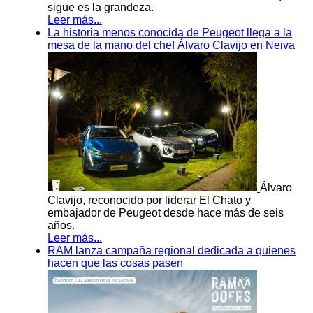
sigue es la grandeza.
Leer más...
La historia menos conocida de Peugeot llega a la
mesa de la mano del chef Álvaro Clavijo en Neiva
Álvaro
Clavijo, reconocido por liderar El Chato y
embajador de Peugeot desde hace más de seis
años.
Leer más...
RAM lanza campaña regional dedicada a quienes
hacen que las cosas pasen