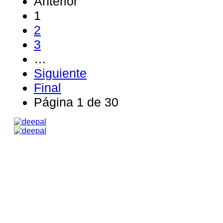
Anterior
1
2
3
…
Siguiente
Final
Página 1 de 30