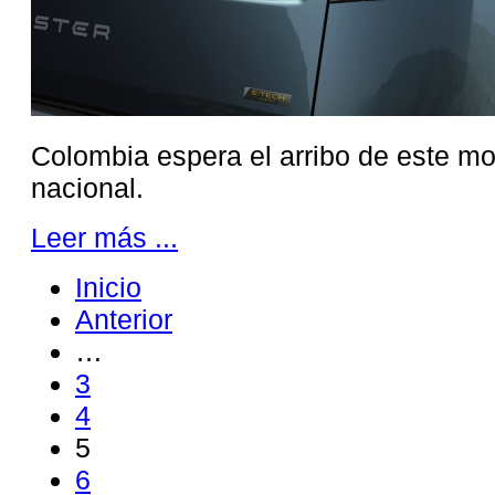
Colombia espera el arribo de este m
nacional.
Leer más ...
Inicio
Anterior
…
3
4
5
6