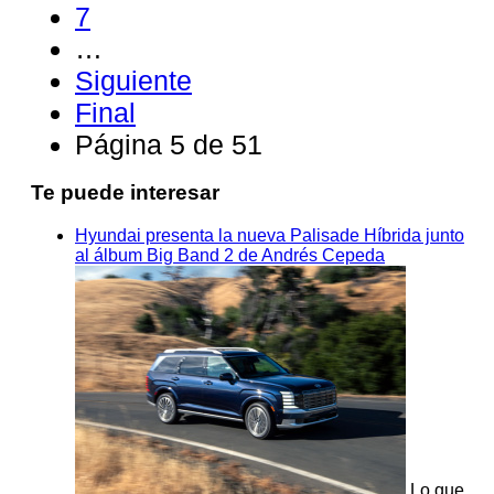
7
…
Siguiente
Final
Página 5 de 51
Te puede interesar
Hyundai presenta la nueva Palisade Híbrida junto
al álbum Big Band 2 de Andrés Cepeda
Lo que