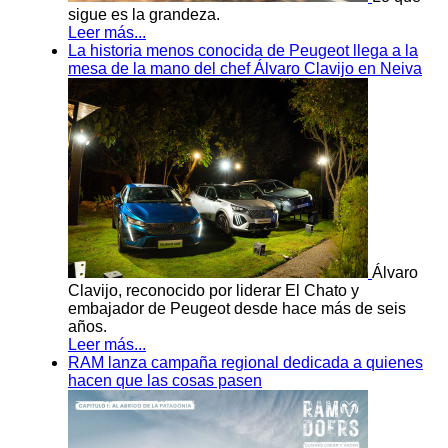
sigue es la grandeza.
Leer más...
La historia menos conocida de Peugeot llega a la
mesa de la mano del chef Álvaro Clavijo en Neiva
Álvaro
Clavijo, reconocido por liderar El Chato y
embajador de Peugeot desde hace más de seis
años.
Leer más...
RAM lanza campaña regional dedicada a quienes
hacen que las cosas pasen