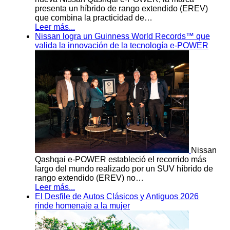
presenta un híbrido de rango extendido (EREV)
que combina la practicidad de…
Leer más...
Nissan logra un Guinness World Records™ que
valida la innovación de la tecnología e-POWER
Nissan
Qashqai e-POWER estableció el recorrido más
largo del mundo realizado por un SUV híbrido de
rango extendido (EREV) no…
Leer más...
El Desfile de Autos Clásicos y Antiguos 2026
rinde homenaje a la mujer