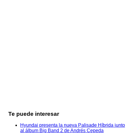
Te puede interesar
Hyundai presenta la nueva Palisade Híbrida junto
al álbum Big Band 2 de Andrés Cepeda