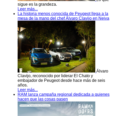
sigue es la grandeza.
Leer más...
La historia menos conocida de Peugeot llega a la
mesa de la mano del chef Álvaro Clavijo en Neiva
Álvaro
Clavijo, reconocido por liderar El Chato y
embajador de Peugeot desde hace más de seis
años.
Leer más...
RAM lanza campaña regional dedicada a quienes
hacen que las cosas pasen