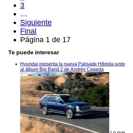
3
…
Siguiente
Final
Página 1 de 17
Te puede interesar
Hyundai presenta la nueva Palisade Híbrida junto
al álbum Big Band 2 de Andrés Cepeda
Lo que