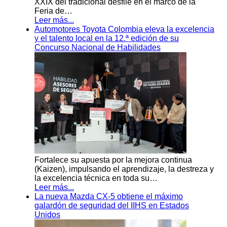
XXIX del tradicional desfile en el marco de la
Feria de…
Leer más...
Automotores Toyota Colombia eleva la excelencia
y el talento local en la 12.ª edición de su
Concurso Nacional de Habilidades
Fortalece su apuesta por la mejora continua
(Kaizen), impulsando el aprendizaje, la destreza y
la excelencia técnica en toda su…
Leer más...
La nueva Mazda CX-5 obtiene el máximo
galardón de seguridad del IIHS en Estados
Unidos