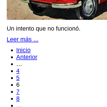
Un intento que no funcionó.
Leer más ...
Inicio
Anterior
…
4
5
6
7
8
…