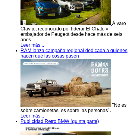
Álvaro
Clavijo, reconocido por liderar El Chato y
embajador de Peugeot desde hace más de seis
años.
Leer más...
RAM lanza campaña regional dedicada a quienes
hacen que las cosas pasen
"No es
sobre camionetas, es sobre las personas".
Leer más...
Publicidad Retro BMW (quinta parte)