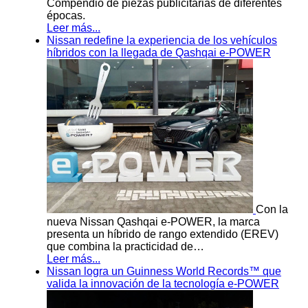
Compendio de piezas publicitarias de diferentes
épocas.
Leer más...
Nissan redefine la experiencia de los vehículos
híbridos con la llegada de Qashqai e-POWER
Con la
nueva Nissan Qashqai e-POWER, la marca
presenta un híbrido de rango extendido (EREV)
que combina la practicidad de…
Leer más...
Nissan logra un Guinness World Records™ que
valida la innovación de la tecnología e-POWER