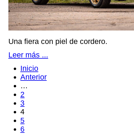
Una fiera con piel de cordero.
Leer más ...
Inicio
Anterior
…
2
3
4
5
6