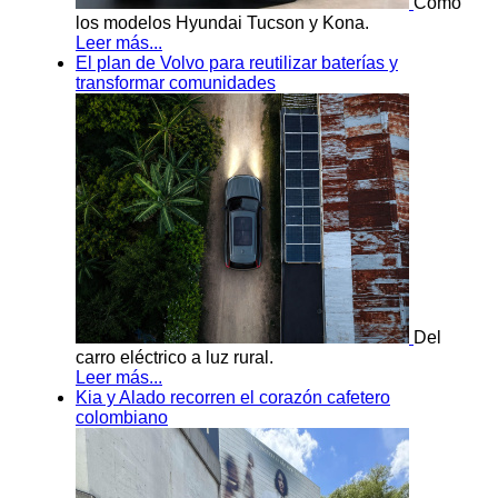
Como
los modelos Hyundai Tucson y Kona.
Leer más...
El plan de Volvo para reutilizar baterías y
transformar comunidades
Del
carro eléctrico a luz rural.
Leer más...
Kia y Alado recorren el corazón cafetero
colombiano