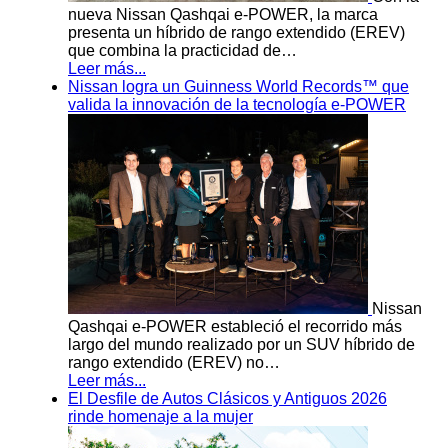
nueva Nissan Qashqai e-POWER, la marca
presenta un híbrido de rango extendido (EREV)
que combina la practicidad de…
Leer más...
Nissan logra un Guinness World Records™ que
valida la innovación de la tecnología e-POWER
Nissan
Qashqai e-POWER estableció el recorrido más
largo del mundo realizado por un SUV híbrido de
rango extendido (EREV) no…
Leer más...
El Desfile de Autos Clásicos y Antiguos 2026
rinde homenaje a la mujer