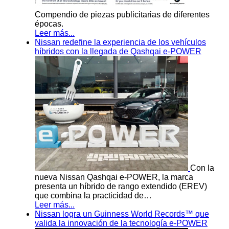
Compendio de piezas publicitarias de diferentes
épocas.
Leer más...
Nissan redefine la experiencia de los vehículos
híbridos con la llegada de Qashqai e-POWER
Con la
nueva Nissan Qashqai e-POWER, la marca
presenta un híbrido de rango extendido (EREV)
que combina la practicidad de…
Leer más...
Nissan logra un Guinness World Records™ que
valida la innovación de la tecnología e-POWER