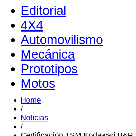
Editorial
4X4
Automovilismo
Mecánica
Prototipos
Motos
Home
/
Noticias
/
Certificación TSM Kodawari B&P 