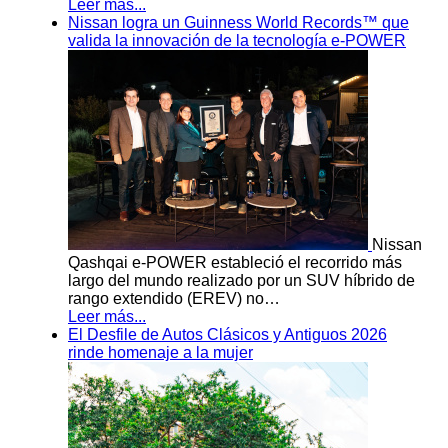
Leer más...
Nissan logra un Guinness World Records™ que
valida la innovación de la tecnología e-POWER
Nissan
Qashqai e-POWER estableció el recorrido más
largo del mundo realizado por un SUV híbrido de
rango extendido (EREV) no…
Leer más...
El Desfile de Autos Clásicos y Antiguos 2026
rinde homenaje a la mujer