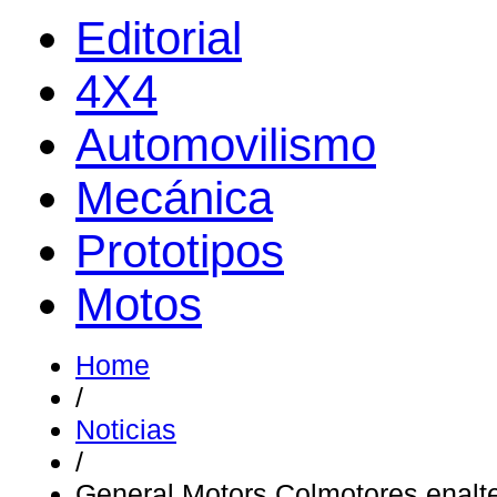
Editorial
4X4
Automovilismo
Mecánica
Prototipos
Motos
Home
/
Noticias
/
General Motors Colmotores enalte