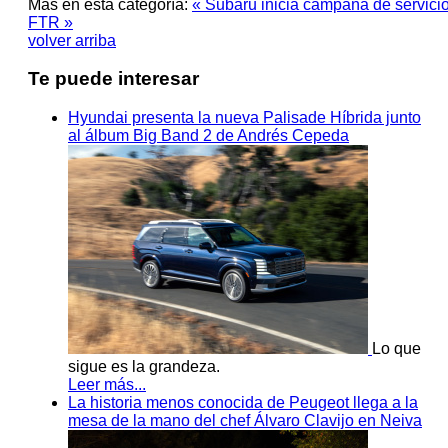
Más en esta categoría:
« Subaru inicia campaña de servicio
FTR »
volver arriba
Te puede interesar
Hyundai presenta la nueva Palisade Híbrida junto
al álbum Big Band 2 de Andrés Cepeda
Lo que
sigue es la grandeza.
Leer más...
La historia menos conocida de Peugeot llega a la
mesa de la mano del chef Álvaro Clavijo en Neiva