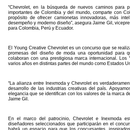
“Chevrolet, en la búsqueda de nuevos caminos para p
importantes de Colombia y del mundo, comparte con Col
propósito de ofrecer camionetas innovadoras, más intel
desempeño y moderno diseño”, asegura Jaime Gil, vicepr
para Colombia, Perú y Ecuador.
El Young Creative Chevrolet es un concurso que se realiza
promesas del diseño de moda una oportunidad para qu
colaboran con una prestigiosa marca internacional. Lo
varios años en distintas partes del mundo como Estados U
“La alianza entre Inexmoda y Chevrolet es verdaderament
desarrollo de las industrias creativas del país. Apoyamos
elegancia que se identifican con los valores de la marca 
Jaime Gil.
En el marco del patrocinio, Chevrolet e Inexmoda es
diseñadores seleccionados que participarán en el concu
habrá un espacio para que los concursantes, inspirados