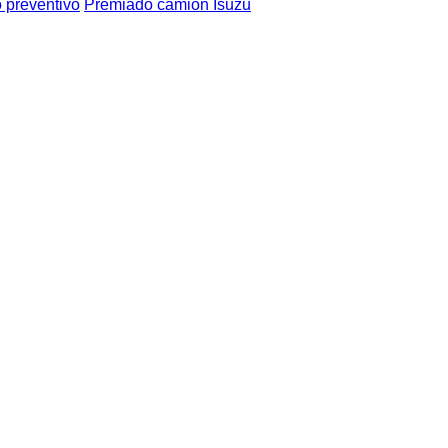
 preventivo
Premiado camión Isuzu