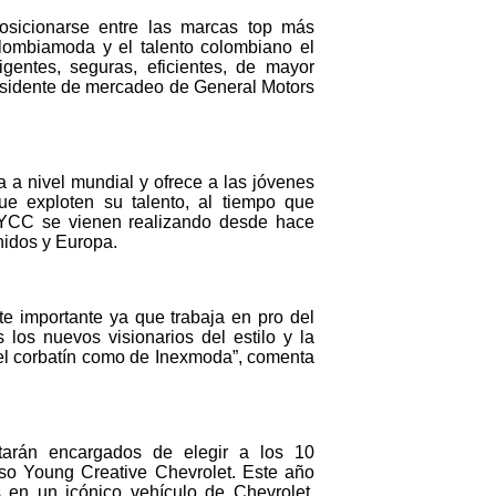
osicionarse entre las marcas top más
ombiamoda y el talento colombiano el
igentes, seguras, eficientes, de mayor
esidente de mercadeo de General Motors
 a nivel mundial y ofrece a las jóvenes
e exploten su talento, al tiempo que
s YCC se vienen realizando desde hace
nidos y Europa.
e importante ya que trabaja en pro del
 los nuevos visionarios del estilo y la
del corbatín como de Inexmoda”, comenta
tarán encargados de elegir a los 10
rso Young Creative Chevrolet. Este año
 en un icónico vehículo de Chevrolet,