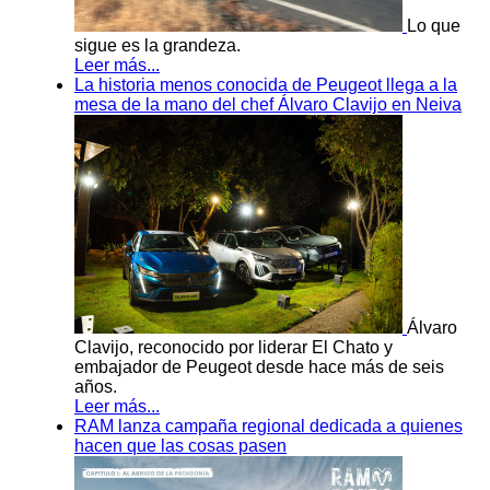
Lo que
sigue es la grandeza.
Leer más...
La historia menos conocida de Peugeot llega a la
mesa de la mano del chef Álvaro Clavijo en Neiva
Álvaro
Clavijo, reconocido por liderar El Chato y
embajador de Peugeot desde hace más de seis
años.
Leer más...
RAM lanza campaña regional dedicada a quienes
hacen que las cosas pasen