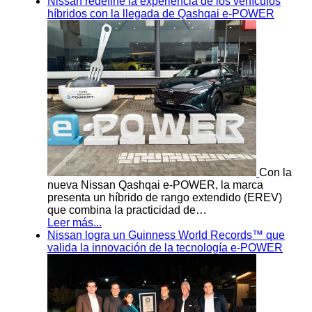
Nissan redefine la experiencia de los vehículos
híbridos con la llegada de Qashqai e-POWER
Con la
nueva Nissan Qashqai e-POWER, la marca
presenta un híbrido de rango extendido (EREV)
que combina la practicidad de…
Leer más...
Nissan logra un Guinness World Records™ que
valida la innovación de la tecnología e-POWER