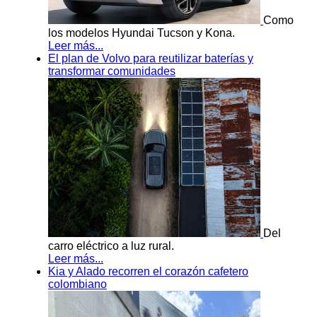
Como
los modelos Hyundai Tucson y Kona.
Leer más...
El plan de Volvo para reutilizar baterías y
transformar comunidades
Del
carro eléctrico a luz rural.
Leer más...
Kia y Alado recorren el corazón cafetero
colombiano