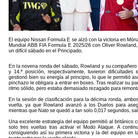
El equipo Nissan Formula E se alzó con la victoria en Mó
Mundial ABB FIA Formula E 2025/26 con Oliver Rowland, 
un difícil sábado en el Principado.
En la novena ronda del sábado, Rowland y su compañero 
y 14.ª posición, respectivamente, tuvieron dificultade
gestionó bien su energía al principio, lo que le permitió a
pinchazo le obligara a entrar en boxes. Tras realizar su pa
ritmo sólido, pero estaba demasiado rezagado para remontar
En la sesión de clasificación para la décima ronda, ambos
vuelta, ya que Rowland avanzó a los Duelos para asegur
mientras que Nato se quedó a tan solo 0,017 segundos, sal
Una excelente estrategia del equipo permitió al británico 
solo tres vueltas tras activar el Modo Ataque. A continu
consiguiendo así su primera victoria y la del equipo en