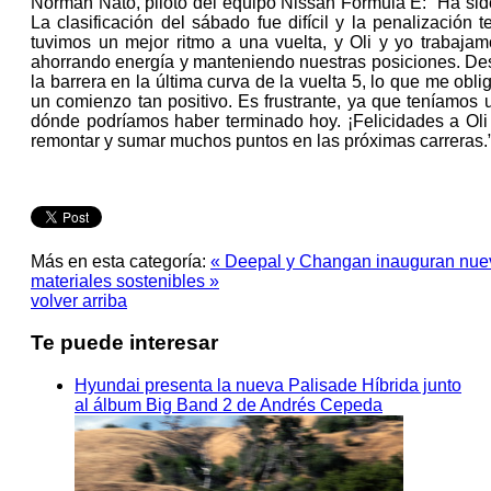
Norman Nato, piloto del equipo Nissan Formula E: “Ha sid
La clasificación del sábado fue difícil y la penalización
tuvimos un mejor ritmo a una vuelta, y Oli y yo trabajam
ahorrando energía y manteniendo nuestras posiciones. D
la barrera en la última curva de la vuelta 5, lo que me ob
un comienzo tan positivo. Es frustrante, ya que teníamos
dónde podríamos haber terminado hoy. ¡Felicidades a Oli 
remontar y sumar muchos puntos en las próximas carreras.
Más en esta categoría:
« Deepal y Changan inauguran nueva
materiales sostenibles »
volver arriba
Te puede interesar
Hyundai presenta la nueva Palisade Híbrida junto
al álbum Big Band 2 de Andrés Cepeda