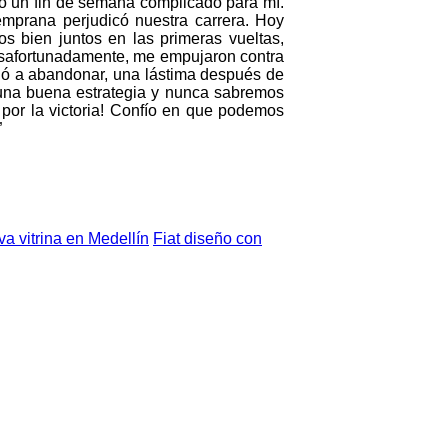
o un fin de semana complicado para mí.
 temprana perjudicó nuestra carrera. Hoy
os bien juntos en las primeras vueltas,
esafortunadamente, me empujaron contra
ligó a abandonar, una lástima después de
 una buena estrategia y nunca sabremos
por la victoria! Confío en que podemos
”
 vitrina en Medellín
Fiat diseño con