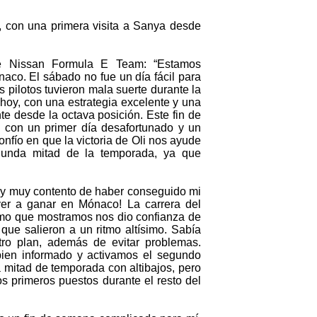
, con una primera visita a Sanya desde
de Nissan Formula E Team: “Estamos
co. El sábado no fue un día fácil para
 pilotos tuvieron mala suerte durante la
oy, con una estrategia excelente y una
e desde la octava posición. Este fin de
 con un primer día desafortunado y un
fío en que la victoria de Oli nos ayude
gunda mitad de la temporada, ya que
toy muy contento de haber conseguido mi
ver a ganar en Mónaco! La carrera del
ritmo que mostramos nos dio confianza de
que salieron a un ritmo altísimo. Sabía
tro plan, además de evitar problemas.
ien informado y activamos el segundo
mitad de temporada con altibajos, pero
os primeros puestos durante el resto del