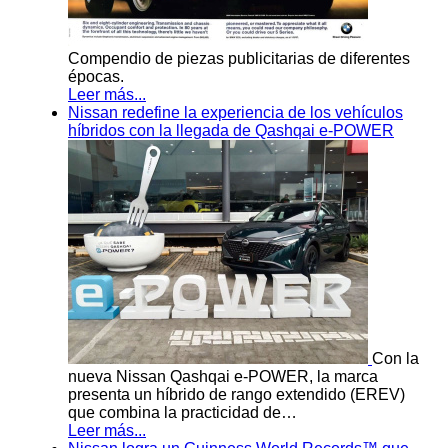
Compendio de piezas publicitarias de diferentes
épocas.
Leer más...
Nissan redefine la experiencia de los vehículos
híbridos con la llegada de Qashqai e-POWER
Con la
nueva Nissan Qashqai e-POWER, la marca
presenta un híbrido de rango extendido (EREV)
que combina la practicidad de…
Leer más...