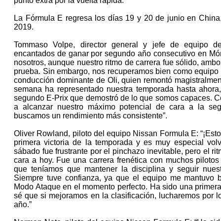
punto extra por la vuelta rápida.
La Fórmula E regresa los días 19 y 20 de junio en China
2019.
Tommaso Volpe, director general y jefe de equipo 
encantados de ganar por segundo año consecutivo en Móna
nosotros, aunque nuestro ritmo de carrera fue sólido, ambos
prueba. Sin embargo, nos recuperamos bien como equipo h
conducción dominante de Oli, quien remontó magistralment
semana ha representado nuestra temporada hasta ahora,
segundo E-Prix que demostró de lo que somos capaces. Con
a alcanzar nuestro máximo potencial de cara a la se
buscamos un rendimiento más consistente”.
Oliver Rowland, piloto del equipo Nissan Formula E: “¡Es
primera victoria de la temporada y es muy especial vol
sábado fue frustrante por el pinchazo inevitable, pero el 
cara a hoy. Fue una carrera frenética con muchos pilotos 
que teníamos que mantener la disciplina y seguir nues
Siempre tuve confianza, ya que el equipo me mantuvo b
Modo Ataque en el momento perfecto. Ha sido una primera 
sé que si mejoramos en la clasificación, lucharemos por l
año.”