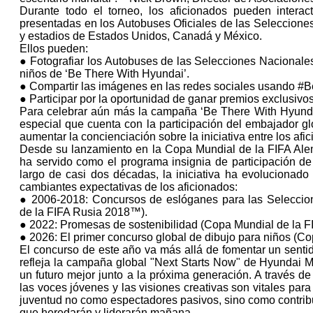
Durante todo el torneo, los aficionados pueden intera
presentadas en los Autobuses Oficiales de las Selecciones
y estadios de Estados Unidos, Canadá y México.
Ellos pueden:
● Fotografiar los Autobuses de las Selecciones Nacionales
niños de ‘Be There With Hyundai’.
● Compartir las imágenes en las redes sociales usando #
● Participar por la oportunidad de ganar premios exclusivo
Para celebrar aún más la campaña ‘Be There With Hyunda
especial que cuenta con la participación del embajador g
aumentar la concienciación sobre la iniciativa entre los af
Desde su lanzamiento en la Copa Mundial de la FIFA Al
ha servido como el programa insignia de participación de
largo de casi dos décadas, la iniciativa ha evolucionado 
cambiantes expectativas de los aficionados:
● 2006-2018: Concursos de eslóganes para las Seleccio
de la FIFA Rusia 2018™).
● 2022: Promesas de sostenibilidad (Copa Mundial de la 
● 2026: El primer concurso global de dibujo para niños (C
El concurso de este año va más allá de fomentar un sentid
refleja la campaña global "Next Starts Now" de Hyundai 
un futuro mejor junto a la próxima generación. A través de
las voces jóvenes y las visiones creativas son vitales para 
juventud no como espectadores pasivos, sino como contrib
que heredarán y liderarán mañana.