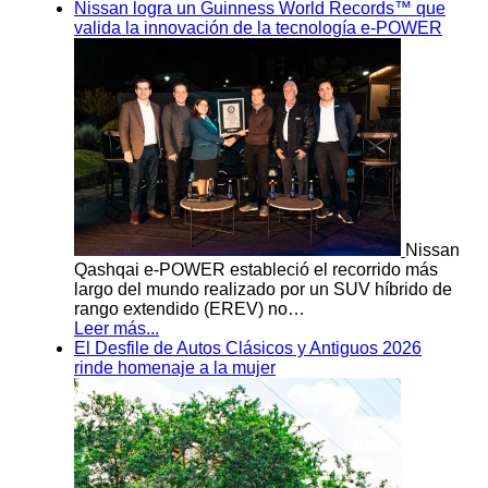
Nissan logra un Guinness World Records™ que
valida la innovación de la tecnología e-POWER
Nissan
Qashqai e-POWER estableció el recorrido más
largo del mundo realizado por un SUV híbrido de
rango extendido (EREV) no…
Leer más...
El Desfile de Autos Clásicos y Antiguos 2026
rinde homenaje a la mujer