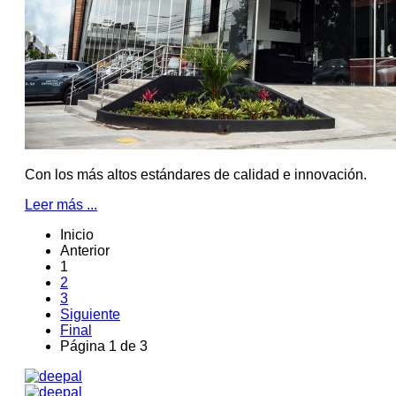
Con los más altos estándares de calidad e innovación.
Leer más ...
Inicio
Anterior
1
2
3
Siguiente
Final
Página 1 de 3