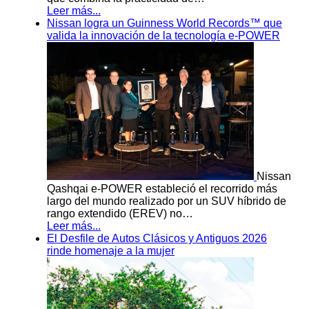
Leer más...
Nissan logra un Guinness World Records™ que
valida la innovación de la tecnología e-POWER
Nissan
Qashqai e-POWER estableció el recorrido más
largo del mundo realizado por un SUV híbrido de
rango extendido (EREV) no…
Leer más...
El Desfile de Autos Clásicos y Antiguos 2026
rinde homenaje a la mujer