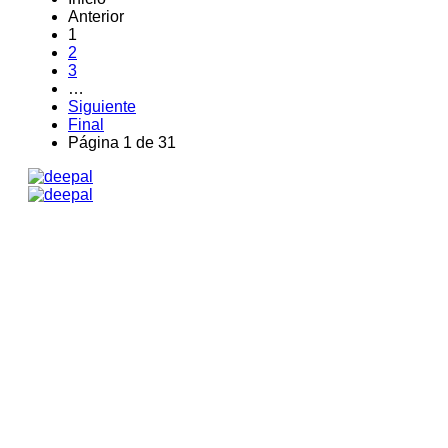
Anterior
1
2
3
…
Siguiente
Final
Página 1 de 31