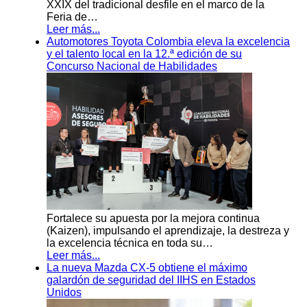
XXIX del tradicional desfile en el marco de la
Feria de…
Leer más...
Automotores Toyota Colombia eleva la excelencia
y el talento local en la 12.ª edición de su
Concurso Nacional de Habilidades
Fortalece su apuesta por la mejora continua
(Kaizen), impulsando el aprendizaje, la destreza y
la excelencia técnica en toda su…
Leer más...
La nueva Mazda CX-5 obtiene el máximo
galardón de seguridad del IIHS en Estados
Unidos