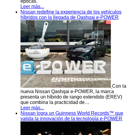
épocas.
Leer más...
Nissan redefine la experiencia de los vehículos
híbridos con la llegada de Qashqai e-POWER
Con la
nueva Nissan Qashqai e-POWER, la marca
presenta un híbrido de rango extendido (EREV)
que combina la practicidad de…
Leer más...
Nissan logra un Guinness World Records™ que
valida la innovación de la tecnología e-POWER