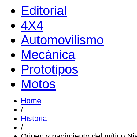
Editorial
4X4
Automovilismo
Mecánica
Prototipos
Motos
Home
/
Historia
/
Origen y nacimiento del mítico Ni