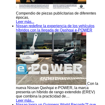
Compendio de piezas publicitarias de diferentes
épocas.
Leer más...
Nissan redefine la experiencia de los vehículos
híbridos con la llegada de Qashqai e-POWER
Con la
nueva Nissan Qashqai e-POWER, la marca
presenta un híbrido de rango extendido (EREV)
que combina la practicidad de…
Leer más...
Nissan logra un Guinness World Records™ que