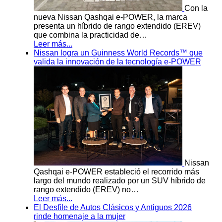
Con la
nueva Nissan Qashqai e-POWER, la marca
presenta un híbrido de rango extendido (EREV)
que combina la practicidad de…
Leer más...
Nissan logra un Guinness World Records™ que
valida la innovación de la tecnología e-POWER
Nissan
Qashqai e-POWER estableció el recorrido más
largo del mundo realizado por un SUV híbrido de
rango extendido (EREV) no…
Leer más...
El Desfile de Autos Clásicos y Antiguos 2026
rinde homenaje a la mujer