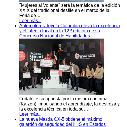
"Mujeres al Volante" será la temática de la edición
XXIX del tradicional desfile en el marco de la
Feria de…
Leer más...
Automotores Toyota Colombia eleva la excelencia
y el talento local en la 12.ª edición de su
Concurso Nacional de Habilidades
Fortalece su apuesta por la mejora continua
(Kaizen), impulsando el aprendizaje, la destreza y
la excelencia técnica en toda su…
Leer más...
La nueva Mazda CX-5 obtiene el máximo
galardón de seguridad del IIHS en Estados