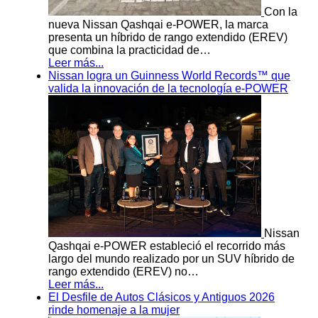
Con la
nueva Nissan Qashqai e-POWER, la marca
presenta un híbrido de rango extendido (EREV)
que combina la practicidad de…
Leer más...
Nissan logra un Guinness World Records™ que
valida la innovación de la tecnología e-POWER
Nissan
Qashqai e-POWER estableció el recorrido más
largo del mundo realizado por un SUV híbrido de
rango extendido (EREV) no…
Leer más...
El Desfile de Autos Clásicos y Antiguos 2026
rinde homenaje a la mujer