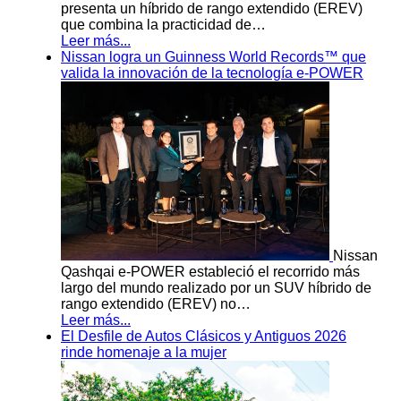
presenta un híbrido de rango extendido (EREV)
que combina la practicidad de…
Leer más...
Nissan logra un Guinness World Records™ que
valida la innovación de la tecnología e-POWER
Nissan
Qashqai e-POWER estableció el recorrido más
largo del mundo realizado por un SUV híbrido de
rango extendido (EREV) no…
Leer más...
El Desfile de Autos Clásicos y Antiguos 2026
rinde homenaje a la mujer