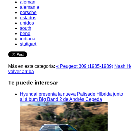
aleman
alemania
porsche
estados
unidos
south
bend
indiana
stuttgart
Más en esta categoría:
« Peugeot 309 (1985-1989)
Nash H
volver arriba
Te puede interesar
Hyundai presenta la nueva Palisade Híbrida junto
al álbum Big Band 2 de Andrés Cepeda