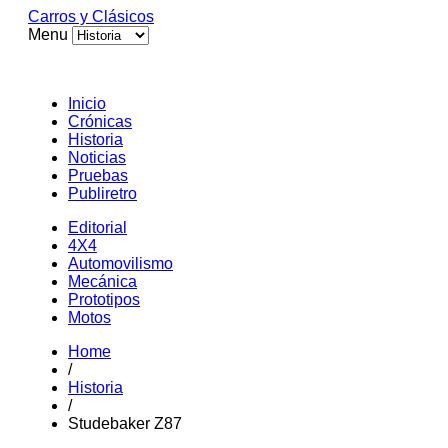
Carros y Clásicos
Menu
Inicio
Crónicas
Historia
Noticias
Pruebas
Publiretro
Editorial
4X4
Automovilismo
Mecánica
Prototipos
Motos
Home
/
Historia
/
Studebaker Z87