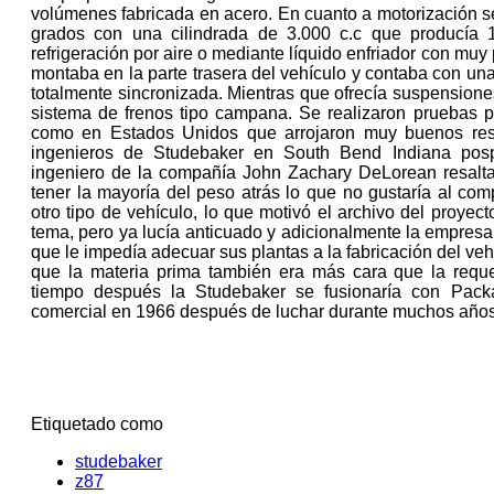
volúmenes fabricada en acero. En cuanto a motorización s
grados con una cilindrada de 3.000 c.c que producía 1
refrigeración por aire o mediante líquido enfriador con muy
montaba en la parte trasera del vehículo y contaba con un
totalmente sincronizada. Mientras que ofrecía suspensione
sistema de frenos tipo campana. Se realizaron pruebas p
como en Estados Unidos que arrojaron muy buenos resu
ingenieros de Studebaker en South Bend Indiana pospu
ingeniero de la compañía John Zachary DeLorean resaltar
tener la mayoría del peso atrás lo que no gustaría al c
otro tipo de vehículo, lo que motivó el archivo del proyect
tema, pero ya lucía anticuado y adicionalmente la empres
que le impedía adecuar sus plantas a la fabricación del ve
que la materia prima también era más cara que la reque
tiempo después la Studebaker se fusionaría con Packar
comercial en 1966 después de luchar durante muchos años
Etiquetado como
studebaker
z87