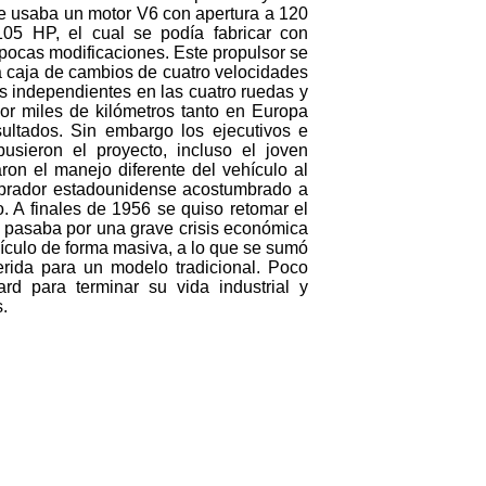
e usaba un motor V6 con apertura a 120
05 HP, el cual se podía fabricar con
 pocas modificaciones. Este propulsor se
a caja de cambios de cuatro velocidades
s independientes en las cuatro ruedas y
or miles de kilómetros tanto en Europa
ltados. Sin embargo los ejecutivos e
sieron el proyecto, incluso el joven
on el manejo diferente del vehículo al
omprador estadounidense acostumbrado a
o. A finales de 1956 se quiso retomar el
a pasaba por una grave crisis económica
hículo de forma masiva, a lo que se sumó
rida para un modelo tradicional. Poco
d para terminar su vida industrial y
.