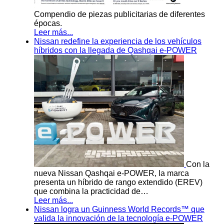
Compendio de piezas publicitarias de diferentes
épocas.
Leer más...
Nissan redefine la experiencia de los vehículos
híbridos con la llegada de Qashqai e-POWER
Con la
nueva Nissan Qashqai e-POWER, la marca
presenta un híbrido de rango extendido (EREV)
que combina la practicidad de…
Leer más...
Nissan logra un Guinness World Records™ que
valida la innovación de la tecnología e-POWER