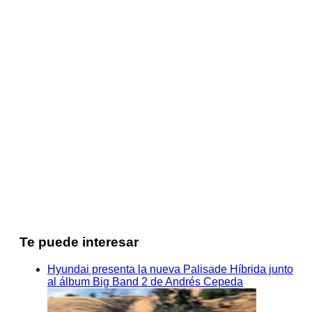
Te puede interesar
Hyundai presenta la nueva Palisade Híbrida junto
al álbum Big Band 2 de Andrés Cepeda