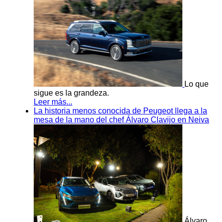
Lo que
sigue es la grandeza.
Leer más...
La historia menos conocida de Peugeot llega a la
mesa de la mano del chef Álvaro Clavijo en Neiva
Álvaro