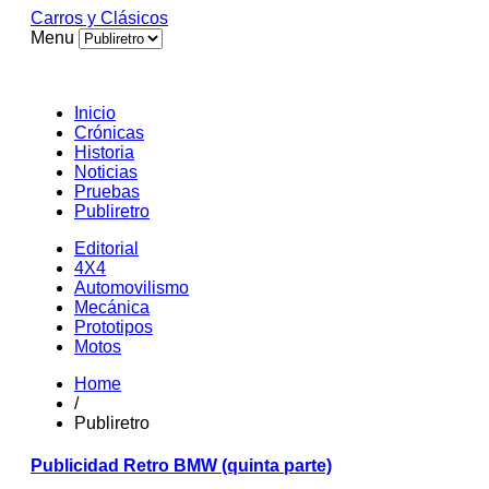
Carros y Clásicos
Menu
Inicio
Crónicas
Historia
Noticias
Pruebas
Publiretro
Editorial
4X4
Automovilismo
Mecánica
Prototipos
Motos
Home
/
Publiretro
Publicidad Retro BMW (quinta parte)