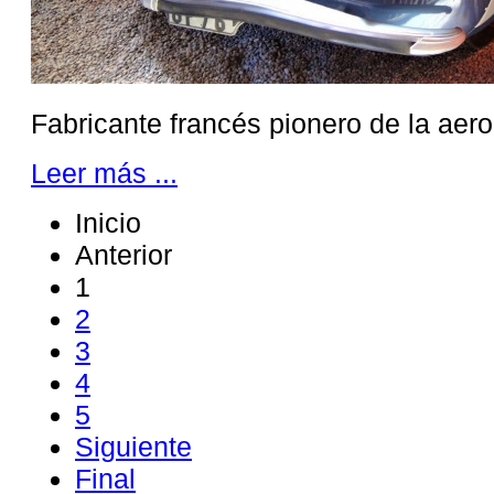
Fabricante francés pionero de la aer
Leer más ...
Inicio
Anterior
1
2
3
4
5
Siguiente
Final