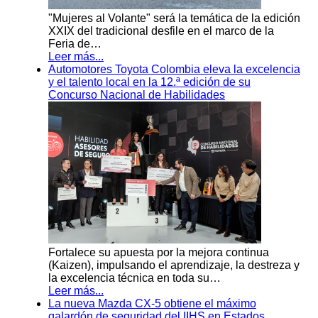
"Mujeres al Volante" será la temática de la edición
XXIX del tradicional desfile en el marco de la
Feria de…
Leer más...
Automotores Toyota Colombia eleva la excelencia
y el talento local en la 12.ª edición de su
Concurso Nacional de Habilidades
Fortalece su apuesta por la mejora continua
(Kaizen), impulsando el aprendizaje, la destreza y
la excelencia técnica en toda su…
Leer más...
La nueva Mazda CX-5 obtiene el máximo
galardón de seguridad del IIHS en Estados