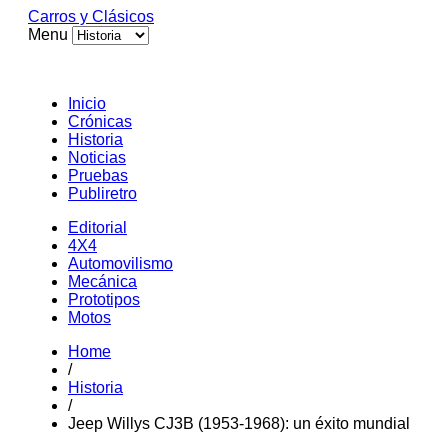
Carros y Clásicos
Menu
Inicio
Crónicas
Historia
Noticias
Pruebas
Publiretro
Editorial
4X4
Automovilismo
Mecánica
Prototipos
Motos
Home
/
Historia
/
Jeep Willys CJ3B (1953-1968): un éxito mundial