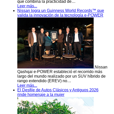
que combina la practicidad de…
Leer más...
Nissan logra un Guinness World Records™ que
valida la innovación de la tecnología e-POWER
Nissan
Qashqai e-POWER estableció el recorrido más
largo del mundo realizado por un SUV híbrido de
rango extendido (EREV) no…
Leer más...
El Desfile de Autos Clásicos y Antiguos 2026
rinde homenaje a la mujer