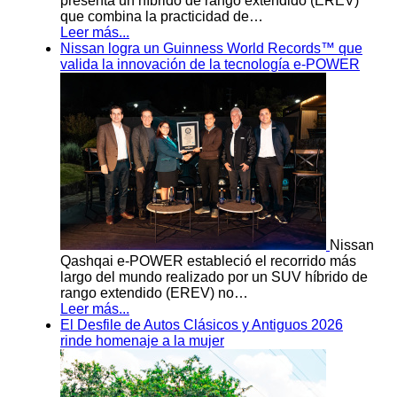
presenta un híbrido de rango extendido (EREV)
que combina la practicidad de…
Leer más...
Nissan logra un Guinness World Records™ que
valida la innovación de la tecnología e-POWER
Nissan
Qashqai e-POWER estableció el recorrido más
largo del mundo realizado por un SUV híbrido de
rango extendido (EREV) no…
Leer más...
El Desfile de Autos Clásicos y Antiguos 2026
rinde homenaje a la mujer