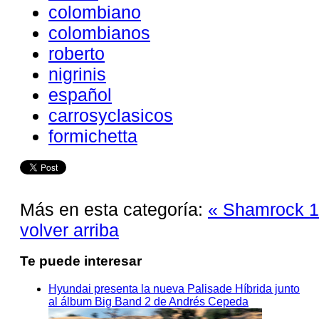
colombiano
colombianos
roberto
nigrinis
español
carrosyclasicos
formichetta
Más en esta categoría:
« Shamrock 
volver arriba
Te puede interesar
Hyundai presenta la nueva Palisade Híbrida junto
al álbum Big Band 2 de Andrés Cepeda