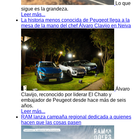
Lo que
sigue es la grandeza.
Leer más...
La historia menos conocida de Peugeot llega a la
mesa de la mano del chef Álvaro Clavijo en Neiva
Álvaro
Clavijo, reconocido por liderar El Chato y
embajador de Peugeot desde hace más de seis
años.
Leer más...
RAM lanza campaña regional dedicada a quienes
hacen que las cosas pasen